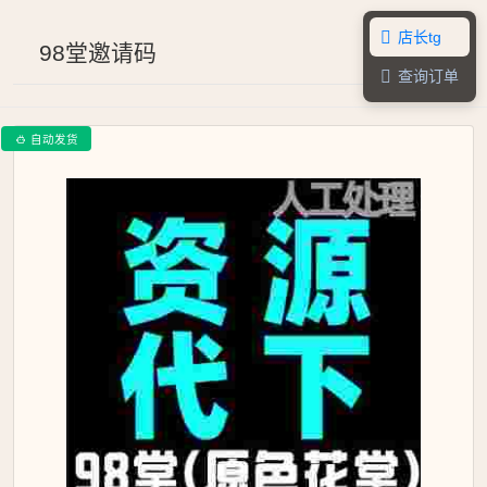
店长tg

98堂邀请码
查询订单

自动发货
