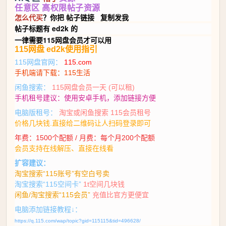
任意区 高权限帖子
资源
怎么代买
？你把 帖子链接 复制发我
帖子标题有 ed2k 的
一律需要115网盘会员才可以用
115网盘 ed2k使用指引
115网盘官网：
115.com
手机端请下载：115生活
闲鱼搜索：
115网盘会员一天 (可以租)
手机租号建议：使用安卓手机，添加链接方便
电脑版租号：
淘宝或闲鱼搜索 115会员租号
价格几块钱.直接给二维码让人扫码登录即可
年费：1500个配额 / 月费：每个月200个配额
会员支持在线解压、直接在线看
扩容建议：
淘宝搜索“115账号”有空白号卖
淘宝搜索“115空间卡”
1t空间几块钱
闲鱼/淘宝搜索“115会员”
充值比官方更便宜
电脑添加链接教程↓：
https://q.115.com/wap/topic?gid=115115&tid=496628/